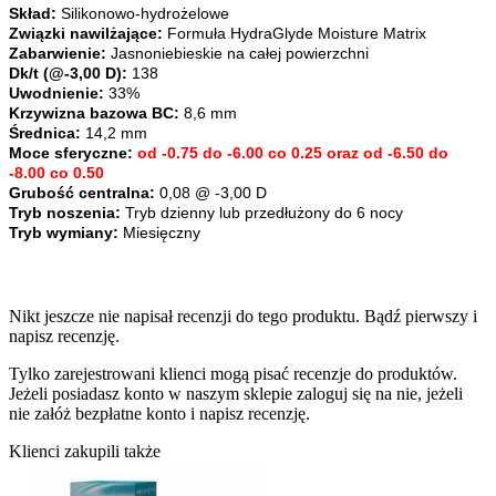
Skład:
Silikonowo-hydrożelowe
Związki nawilżające:
Formuła HydraGlyde Moisture Matrix
Zabarwienie:
Jasnoniebieskie na całej powierzchni
Dk/t (@-3,00 D):
138
Uwodnienie:
33%
Krzywizna bazowa BC:
8,6 mm
Średnica:
14,2 mm
Moce sferyczne:
od -0.75 do -6.00 co 0.25 oraz od -6.50 do
-8.00 co 0.50
Grubość centralna:
0,08 @ -3,00 D
Tryb noszenia:
Tryb dzienny lub przedłużony do 6 nocy
Tryb wymiany:
Miesięczny
Nikt jeszcze nie napisał recenzji do tego produktu. Bądź pierwszy i
napisz recenzję.
Tylko zarejestrowani klienci mogą pisać recenzje do produktów.
Jeżeli posiadasz konto w naszym sklepie zaloguj się na nie, jeżeli
nie załóż bezpłatne konto i napisz recenzję.
Klienci zakupili także