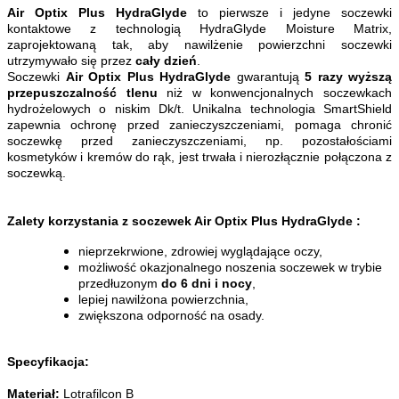
Air Optix Plus HydraGlyde
to pierwsze i jedyne soczewki
kontaktowe z technologią HydraGlyde Moisture Matrix,
zaprojektowaną tak, aby nawilżenie powierzchni soczewki
utrzymywało się przez
cały dzień
.
Soczewki
Air Optix Plus HydraGlyde
gwarantują
5 razy wyższą
przepuszczalność tlenu
niż w konwencjonalnych soczewkach
hydrożelowych o niskim Dk/t. Unikalna technologia SmartShield
zapewnia ochronę przed zanieczyszczeniami, pomaga chronić
soczewkę przed zanieczyszczeniami, np. pozostałościami
kosmetyków i kremów do rąk, jest trwała i nierozłącznie połączona z
soczewką.
Zalety korzystania z soczewek Air Optix Plus HydraGlyde :
nieprzekrwione, zdrowiej wyglądające oczy,
możliwość okazjonalnego noszenia soczewek w trybie
przedłuzonym
do 6 dni i nocy
,
lepiej nawilżona powierzchnia,
zwiększona odporność na osady.
Specyfikacja:
Materiał:
Lotrafilcon B