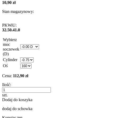
10,90 zł
Stan magazynowy:
PKWiU:
32.50.41.0
Wybierz
moc
soczewek
(D)
Cylinder
Oś
Cena:
112,90 zł
Ilość:
szt.
Dodaj do koszyka
dodaj do schowka
Kupując ten