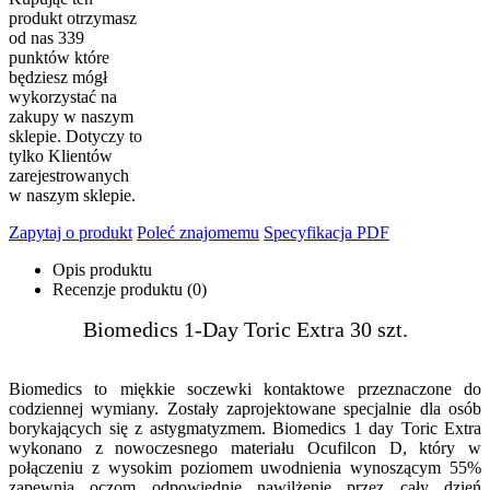
produkt otrzymasz
od nas
339
punktów które
będziesz mógł
wykorzystać na
zakupy w naszym
sklepie. Dotyczy to
tylko Klientów
zarejestrowanych
w naszym sklepie.
Zapytaj o produkt
Poleć znajomemu
Specyfikacja PDF
Opis produktu
Recenzje produktu (0)
Biomedics 1-Day Toric Extra 30 szt.
Biomedics to miękkie soczewki kontaktowe przeznaczone do
codziennej wymiany. Zostały zaprojektowane specjalnie dla osób
borykających się z astygmatyzmem. Biomedics 1 day Toric Extra
wykonano z nowoczesnego materiału Ocufilcon D, który w
połączeniu z wysokim poziomem uwodnienia wynoszącym 55%
zapewnia oczom odpowiednie nawilżenie przez cały dzień