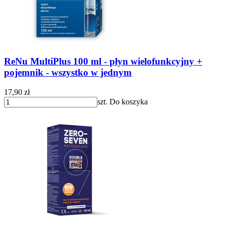
ReNu MultiPlus 100 ml - płyn wielofunkcyjny +
pojemnik - wszystko w jednym
17,90 zł
szt.
Do koszyka