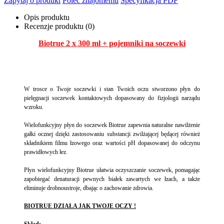
Zapytaj o produkt
Poleć znajomemu
Specyfikacja PDF
Opis produktu
Recenzje produktu (0)
Biotrue 2 x 300 ml + pojemniki na soczewki
W trosce o Twoje soczewki i stan Twoich oczu stworzono płyn do
pielęgnacji soczewek kontaktowych dopasowany do fizjologii narządu
wzroku.
Wielofunkcyjny płyn do soczewek Biotrue zapewnia naturalne nawilżenie
gałki ocznej dzięki zastosowaniu substancji zwilżającej będącej również
składnikiem filmu łzowego oraz wartości pH dopasowanej do odczynu
prawidłowych łez.
Płyn wielofunkcyjny Biotrue ułatwia oczyszczanie soczewek, pomagając
zapobiegać denaturacji pewnych białek zawartych we łzach, a także
eliminuje drobnoustroje, dbając o zachowanie zdrowia.
BIOTRUE DZIAŁA JAK TWOJE OCZY !
Skład: