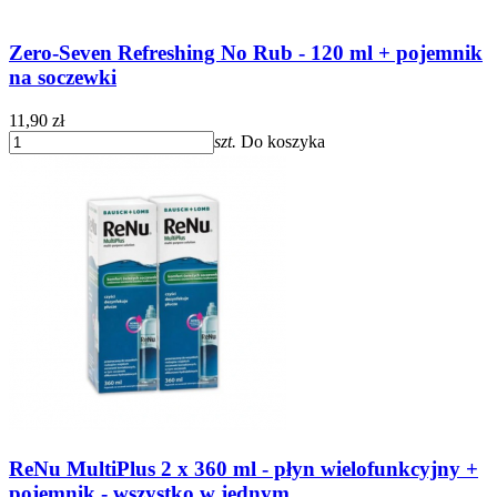
Zero-Seven Refreshing No Rub - 120 ml + pojemnik
na soczewki
11,90 zł
szt.
Do koszyka
ReNu MultiPlus 2 x 360 ml - płyn wielofunkcyjny +
pojemnik - wszystko w jednym