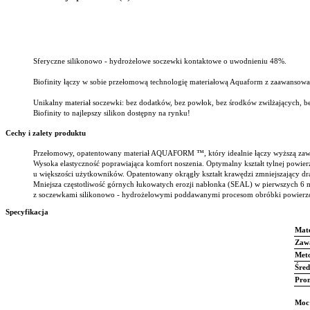
Sferyczne silikonowo - hydrożelowe soczewki kontaktowe o uwodnieniu 48%.
Biofinity łączy w sobie przełomową technologię materiałową Aquaform z zaawans
Unikalny materiał soczewki: bez dodatków, bez powłok, bez środków zwilżających, b
Biofinity to najlepszy silikon dostępny na rynku!
Cechy i zalety produktu
Przełomowy, opatentowany materiał AQUAFORM ™, który idealnie łączy wyższą zawa
Wysoka elastyczność poprawiająca komfort noszenia. Optymalny kształt tylnej powie
u większości użytkowników. Opatentowany okrągły kształt krawędzi zmniejszający dr
Mniejsza częstotliwość górnych łukowatych erozji nabłonka (SEAL) w pierwszych 6 
z soczewkami silikonowo - hydrożelowymi poddawanymi procesom obróbki powierz
Specyfikacja
Mate
Zaw
Meto
Śred
Prom
Moc 