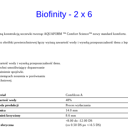
Biofinity - 2 x 6
owaną konstrukcją soczewki tworząc AQUAFORM ™ Comfort Science™ nowy standard komfortu.
ez obróbki powierzchniowej łączy wyższą zawartość wody i wysoką przepuszczalność tlenu z lep
rtość wody i wysoką przepuszczalność tlenu.
rzchni umożliwiający dopasowanie
ażnienie spojówki.
miesiącach noszenia w porównaniu
chniowej.
riał
Comfilcon A
artość wody
48%
da produkcji
Proces wytłaczania
nica
14.0 mm
ień krzywizny
8.6 mm
+8.00 do -12.00 DS
sferyczna
(co 0.50 DS po +/-6.5 DS)