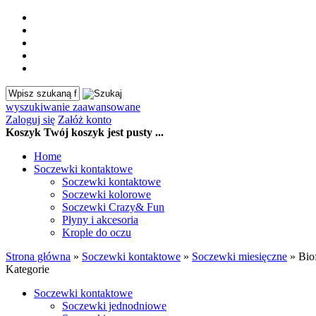
wyszukiwanie zaawansowane
Zaloguj się
Załóż konto
Koszyk
Twój koszyk jest pusty ...
Home
Soczewki kontaktowe
Soczewki kontaktowe
Soczewki kolorowe
Soczewki Crazy& Fun
Płyny i akcesoria
Krople do oczu
Strona główna
»
Soczewki kontaktowe
»
Soczewki miesięczne
»
Biof
Kategorie
Soczewki kontaktowe
Soczewki jednodniowe