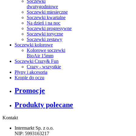
Soczewki
dwutygodniowe
Soczewki miesięczne
Soczewki kwartalne
Na dzień i na noc
Soczewki progresywne
Soczewki toryczne
Soczewki zestawy
Soczewki kolorowe
Kolorowe soczewki
BioAir 15mm
Soczewki Crazy& Fun
Crazy - wszystkie
Płyny i akcesoria
Krople do oczu
Promocje
Produkty polecane
Kontakt
Intermarkt Sp. z o.o.
NIP: 5993163217