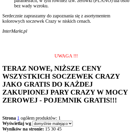
parametrach, w tym również tzw. zerówki (PLANO) dla osób
bez wady wzroku.
Serdecznie zapraszamy do zapoznania się z asortymentem
kolorowych soczewek Crazy w niskich cenach.
InterMarkt.pl
UWAGA !!!
TERAZ NOWE, NIŻSZE CENY
WSZYSTKICH SOCZEWEK CRAZY
JAKO GRATIS DO KAŻDEJ
ZAKUPIONEJ PARY CRAZY W MOCY
ZEROWEJ - POJEMNIK GRATIS!!!
Strona
1
ogółem produktów: 1
Wyświetlaj wg
Wyników na stronie:
15
30
45